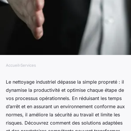
Accueil
›
Services
SERVICES
Maximisez votre efficacité
Le nettoyage industriel dépasse la simple propreté : il
dynamise la productivité et optimise chaque étape de
grâce à des services de
vos processus opérationnels. En réduisant les temps
nettoyage industriel
d’arrêt et en assurant un environnement conforme aux
normes, il améliore la sécurité au travail et limite les
Lorenzo
•
11 octobre 2025
•
7 min de lecture
risques. Découvrez comment des solutions adaptées