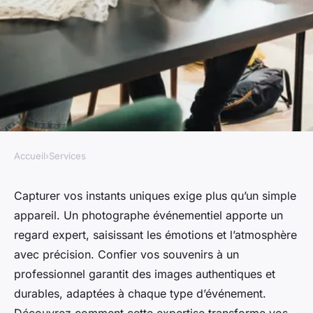
Accueil
›
Services
SERVICES
Engagez un photographe
Capturer vos instants uniques exige plus qu’un simple
appareil. Un photographe événementiel apporte un
événementiel pour capturer
regard expert, saisissant les émotions et l’atmosphère
vos moments inoubliables
avec précision. Confier vos souvenirs à un
professionnel garantit des images authentiques et
Lorenzo
•
16 octobre 2025
•
8 min de lecture
durables, adaptées à chaque type d’événement.