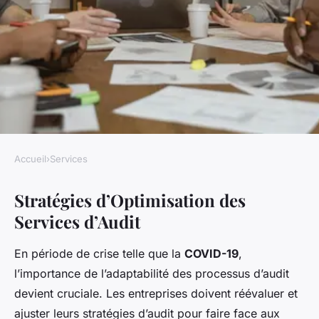
Accueil
›
Services
SERVICES
Stratégies d’Optimisation des
Optimisation des Services
Services d’Audit
d'Audit en Période de Crise
COVID-19 : Adaptation et
En période de crise telle que la
COVID-19
,
Impact
l’importance de l’adaptabilité des processus d’audit
devient cruciale. Les entreprises doivent réévaluer et
Lorenzo
•
29 janvier 2025
•
5 min de lecture
ajuster leurs stratégies d’audit pour faire face aux