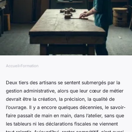
Accueil
›
Formation
FORMATION
Maximisez votre efficacité
Deux tiers des artisans se sentent submergés par la
gestion administrative, alors que leur cœur de métier
avec cette formation artisan
devrait être la création, la précision, la qualité de
l’ouvrage. Il y a encore quelques décennies, le savoir-
Tobie
•
09/03/2026 19:57
•
8 min de lecture
faire passait de main en main, dans l’atelier, sans que
les tableurs ni les déclarations fiscales ne viennent